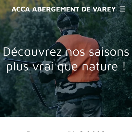
Passer
ACCA ABERGEMENT DE VAREY
au
contenu
principal
Découvrez nos saisons
plus vrai que nature !