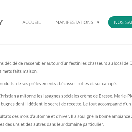
Y
ACCUEIL
MANIFESTATIONS
NOS SA
ns décidé de rassembler autour d’un festin les chasseurs au local de 
s mets faits maison.
s produits de ses prélèvements : bécasses rôties et sur canapé.
Christian a mitonné les lasagnes spéciales crème de Bresse. Marie-Pier
bugnes dont il détient le secret de recette. Le tout accompagné d’un 
ltats des mois d’automne et d’hiver. Il a souligné la bonne ambiance au
 des uns et des autres dans leur domaine particulier.