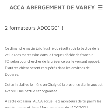
Passer
ACCA ABERGEMENT DE VAREY
au
contenu
principal
2 formateurs ADCGG01 !
Ce dimanche matin Eric frustré du résultat de la battue de la
veille (des marcassins dans la traque) décide de franchir
l’Oiselon pour chercher de la présence sur le versant opposé.
D'autres chiens seront récupérés dans les environs de
Douvres.
Cette initiative le mène en Chaly où la présence d’animaux est
avérée. Une battue est organisée.
A cette occasion l’ACCA accueille 2 moniteurs de tir parmi les
postés. Jonny et Jean-Marc, membres de l’ADCGG01,