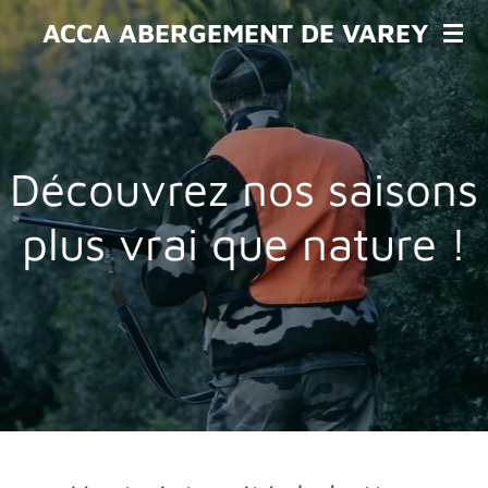
Passer
ACCA ABERGEMENT DE VAREY
au
contenu
principal
Découvrez nos saisons
plus vrai que nature !