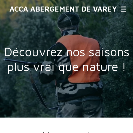
Passer
ACCA ABERGEMENT DE VAREY
au
contenu
principal
Découvrez nos saisons
plus vrai que nature !